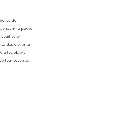
élèves de
es pendant la pause
 veuillez en
ité des élèves en
era les objets
e leur sécurité.
s