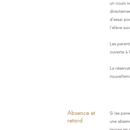
un cours n
directemen
d'essai po
l'élève sui
Les parent
ouverte à 
La réserva
nouvelleme
Absence et
Si les par
retard
une absenc
leçons en a