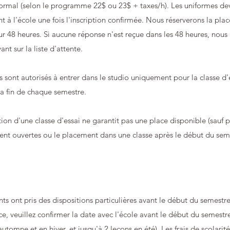
ormal (selon le programme 22$ ou 23$ + taxes/h). Les uniformes dev
t à l'école une fois l'inscription confirmée. Nous réserverons la plac
ur 48 heures. Si aucune réponse n'est reçue dans les 48 heures, nous
vant sur la liste d'attente.
s sont autorisés à entrer dans le studio uniquement pour la classe d'e
la fin de chaque semestre.
tion d'une classe d'essai ne garantit pas une place disponible (sauf p
nt ouvertes ou le placement dans une classe après le début du seme
ents ont pris des dispositions particulières avant le début du semestr
e, veuillez confirmer la date avec l'école avant le début du semestre
utomne et en hiver, et jusqu'à 2 leçons en été). Les frais de scolarit