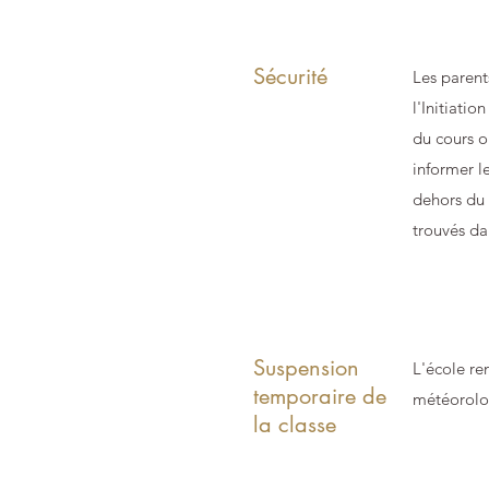
Sécurité
Les parent
l'Initiatio
du cours o
informer l
dehors du 
trouvés da
Suspension
L'école re
temporaire de
météorolog
la classe