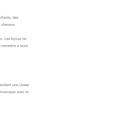
llants, des
s cheveux.
io. Les bijoux ne
s remettre à leurs
pendant une classe
ommuniquer avec le