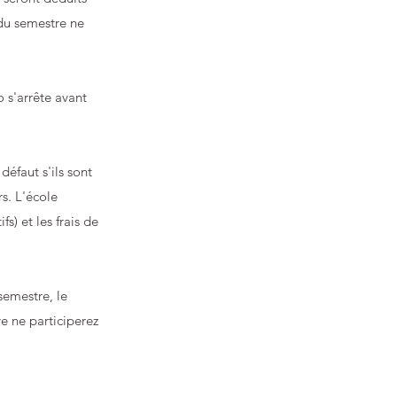
 du semestre ne
o s'arrête avant
éfaut s'ils sont
rs. L'école
s) et les frais de
semestre, le
ve ne participerez