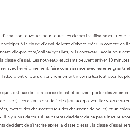
s d'essai sont ouvertes pour toutes les classes insuffisamment remplie
 participer à la classe d'essai doivent d'abord créer un compte en li
ancestudio-pro.com/online/cyballet
), puis contacter l'école pour con
 la classe d'essai. Les nouveaux étudiants peuvent arriver 10 minutes
riser avec l'environnement, faire connaissance avec les enseignants et
à l'idée d'entrer dans un environnement inconnu (surtout pour les plu
s qui n'ont pas de justaucorps de ballet peuvent porter des vêtemen
obiliser (si les enfants ont déjà des justaucorps, veuillez vous assurer
hée), mettre des chaussettes (ou des chaussons de ballet) et un chig
. Il n'y a pas de frais si les parents décident de ne pas s'inscrire aprè
nts décident de s'inscrire après la classe d'essai, la classe d'essai s