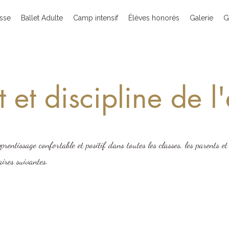
sse
Ballet Adulte
Camp intensif
Élèves honorés
Galerie
G
 et discipline de l
entissage confortable et positif dans toutes les classes, les parents et 
aires suivantes.