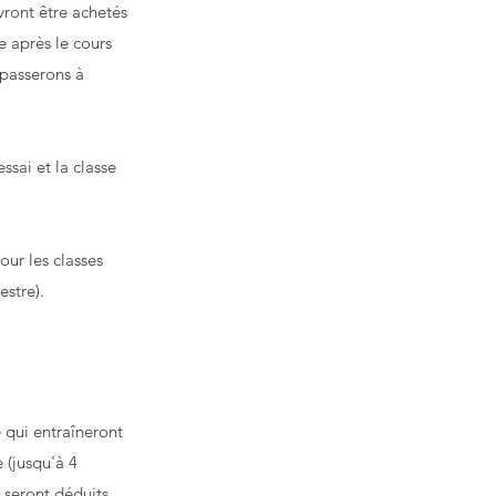
ront être achetés
e après le cours
 passerons à
ssai et la classe
our les classes
stre).
e qui entraîneront
 (jusqu'à 4
é seront déduits