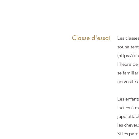
Classe d'essai
Les classe
souhaitent
(
https://d
l'heure de
se familia
nervosité 
Les enfant
faciles à m
jupe attac
les cheveux
Si les pare